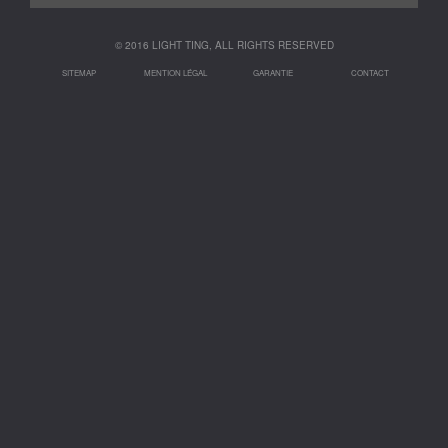
© 2016 LIGHT TING, ALL RIGHTS RESERVED
SITEMAP
MENTION LÉGAL
GARANTIE
CONTACT