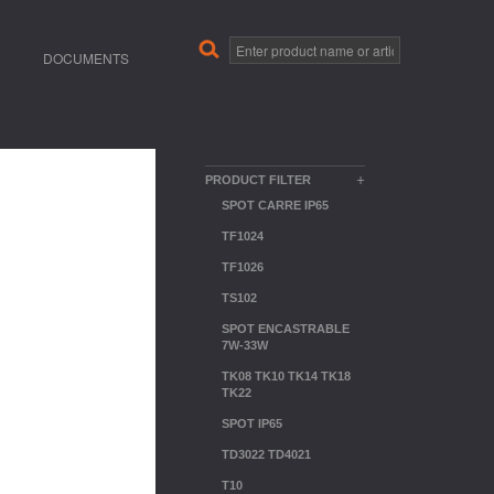
DOCUMENTS
+
PRODUCT FILTER
SPOT CARRE IP65
TF1024
TF1026
TS102
SPOT ENCASTRABLE
7W-33W
TK08 TK10 TK14 TK18
TK22
SPOT IP65
TD3022 TD4021
T10