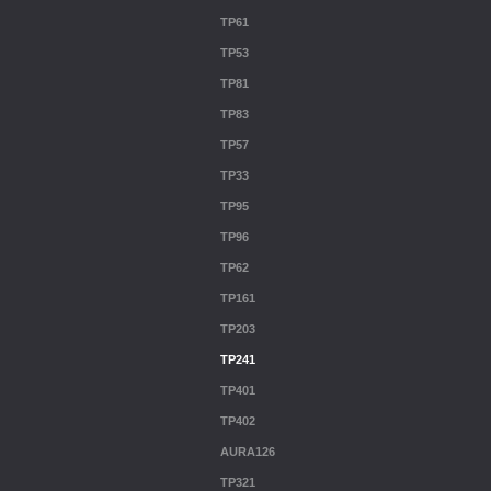
TP61
TP53
TP81
TP83
TP57
TP33
TP95
TP96
TP62
TP161
TP203
TP241
TP401
TP402
AURA126
TP321