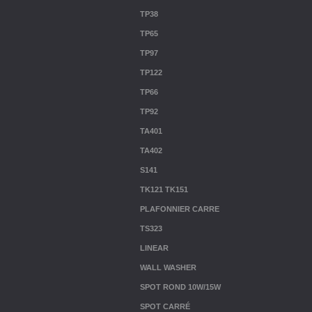
TP38
TP65
TP97
TP122
TP66
TP92
TA401
TA402
S141
TK121 TK151
PLAFONNIER CARRE
TS323
LINEAR
WALL WASHER
SPOT ROND 10W/15W
SPOT CARRÉ