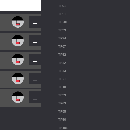
TP91
TP51
+
TP201
TP93
+
TP94
TP67
+
TP52
TP42
TP43
+
TP21
TP10
+
TP39
TP63
TP55
TP56
TP101