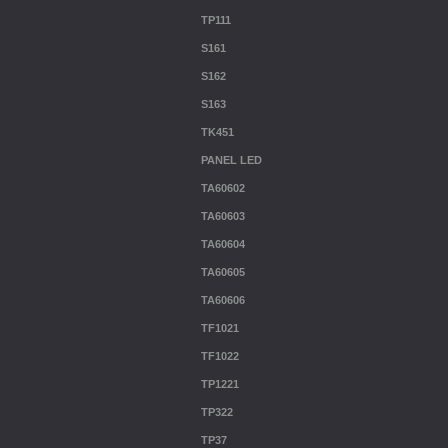
TP111
S161
S162
S163
TK451
PANEL LED
TA60602
TA60603
TA60604
TA60605
TA60606
TF1021
TF1022
TP1221
TP322
TP37