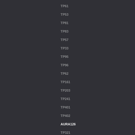
TP61
TP53
TP81
TP83
TP57
TP33
TP95
TP96
TP62
TP161
TP203
TP241
TP401
TP402
AURA126
TP321