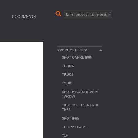
DOCUMENTS
+
PRODUCT FILTER
SPOT CARRE IP65
TF1024
TF1026
TS102
SPOT ENCASTRABLE
7W-33W
TK08 TK10 TK14 TK18
TK22
SPOT IP65
TD3022 TD4021
T10