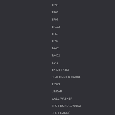
TP38
TP65
TP97
TP122
TP66
TP92
TA401
TA402
S141
TK121 TK151
PLAFONNIER CARRE
TS323
LINEAR
WALL WASHER
SPOT ROND 10W/15W
SPOT CARRÉ