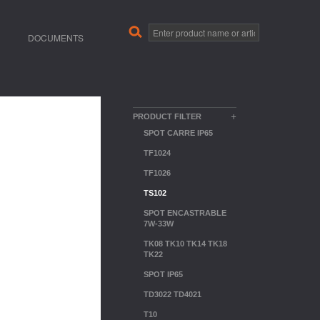
DOCUMENTS
+
PRODUCT FILTER
SPOT CARRE IP65
TF1024
TF1026
TS102
SPOT ENCASTRABLE
7W-33W
TK08 TK10 TK14 TK18
TK22
SPOT IP65
TD3022 TD4021
T10