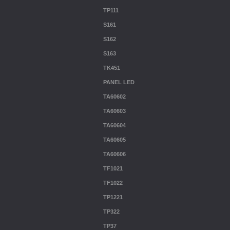
TP111
S161
S162
S163
TK451
PANEL LED
TA60602
TA60603
TA60604
TA60605
TA60606
TF1021
TF1022
TP1221
TP322
TP37