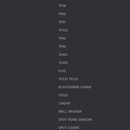
TP38
TP65
TP97
TP122
TP66
TP92
TA401
TA402
S141
TK121 TK151
PLAFONNIER CARRE
TS323
LINEAR
WALL WASHER
SPOT ROND 10W/15W
SPOT CARRÉ