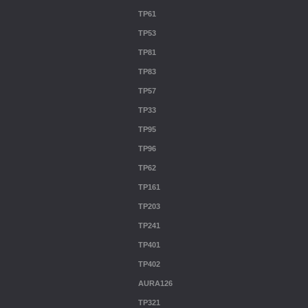
TP61
TP53
TP81
TP83
TP57
TP33
TP95
TP96
TP62
TP161
TP203
TP241
TP401
TP402
AURA126
TP321